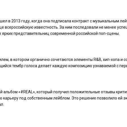
л в 2013 году, когда она подписала контракт с музыкальным лейб
це всероссийскую известность. За ним последовали не менее успе
х ярких представительниц современной российской поп-сцены.
лем, в котором органично сочетаются элементы R&B, хип-хопа и с
щийся тембр голоса делает каждую композицию узнаваемой с перв
й альбом «#REAL», который получил положительные отзывы критик
ную карьеру под собственным лейблом. Это решение позволило ей
л.