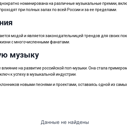
однократно номинирована на различные музыкальные премии, вклю
роходят при полных залах по всей России и за ее пределами.
ния
ется модой и является законодательницей трендов для своих пок
 жизни с многочисленными фанатами.
ую музыку
 влияние на развитие российской поп-музыки. Она стала примером
ключ к успеху в музыкальной индустрии.
клонников новыми песнями и проектами, оставаясь одной из самы
Данные не найдены