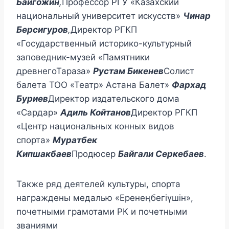
Байгожин
,
Профессор РГУ «Казахский
национальный университет искусств»
Чинар
Берсигуров
,
Директор РГКП
«Государственный историко-культурный
заповедник-музей «Памятники
древнегоТараза»
Рустам Бикенев
Солист
балета ТОО «Театр» Астана Балет»
Фархад
Буриев
Директор издательского дома
«Сардар»
Адиль Койтанов
Директор РГКП
«Центр национальных конных видов
спорта»
Муратбек
Кипшакбаев
Продюсер
Байгали Серкебаев
.
Также ряд деятелей культуры, спорта
награждены медалью «Еренеңбегіүшін»,
почетными грамотами РК и почетными
званиями