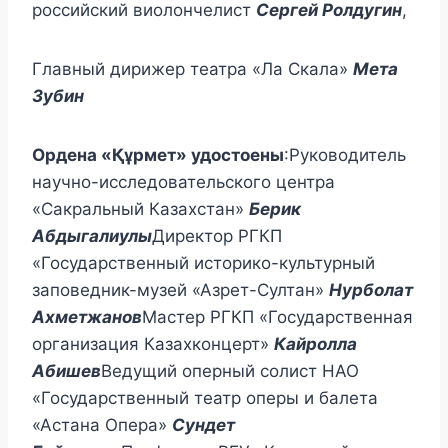
российский виолончелист
Сергей Ролдугин
,
Главный дирижер театра «Ла Скала»
Мета
Зубин
Ордена «Құрмет» удостоены
:Руководитель
научно-исследовательского центра
«Сакральный Казахстан»
Берик
Абдыгалиулы
Директор РГКП
«Государственный историко-культурный
заповедник-музей «Азрет-Султан»
Нурболат
Ахметжанов
Мастер РГКП «Государственная
организация Казахконцерт»
Кайролла
Абишев
Ведущий оперный солист НАО
«Государственный театр оперы и балета
«Астана Опера»
Сундет