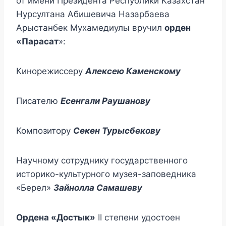
от имени Президента Республики Казахстан
Нурсултана Абишевича Назарбаева
Арыстанбек Мухамедиулы вручил
орден
«Парасат
»:
Кинорежиссеру
Алексею Каменскому
Писателю
Есенгали Раушанову
Композитору
Секен Турысбекову
Научному сотруднику государственного
историко-культурного музея-заповедника
«Берел»
Зайнолла Самашеву
Ордена «Достык»
ІІ степени удостоен