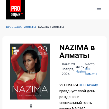
ПРООТДЫХ
-
Алматы
-
NAZIMA в Алматы
NAZIMA в
Алматы
Дата: 29
место:
артиста:
ноября,
BHB
Nazima
2024.
Алматы
29 НОЯБРЯ
BHB Almaty
празднует свой день
рождения и
специальный гость
вечера NAZIMA