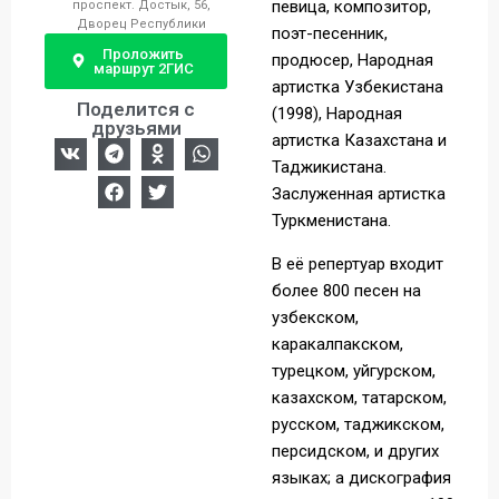
певица, композитор,
проспект. Достык, 56,
Дворец Республики
поэт-песенник,
Проложить
продюсер, Народная
маршрут 2ГИС
артистка Узбекистана
Поделится с
(1998), Народная
друзьями
артистка Казахстана и
Таджикистана.
Заслуженная артистка
Туркменистана.
В её репертуар входит
более 800 песен на
узбекском,
каракалпакском,
турецком, уйгурском,
казахском, татарском,
русском, таджикском,
персидском, и других
языках; а дискография