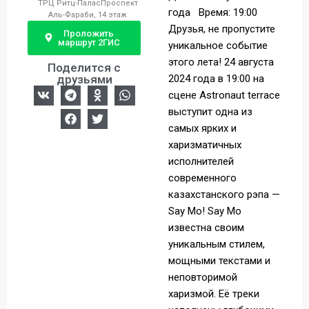
​ТРЦ Ритц-Палас​Проспект
года Время: 19:00
Аль-Фараби, 1​4 этаж
Друзья, не пропустите
Проложить
маршрут 2ГИС
уникальное событие
этого лета! 24 августа
Поделится с
друзьями
2024 года в 19:00 на
сцене Astronaut terrace
выступит одна из
самых ярких и
харизматичных
исполнителей
современного
казахстанского рэпа —
Say Mo! Say Mo
известна своим
уникальным стилем,
мощными текстами и
неповторимой
харизмой. Её треки