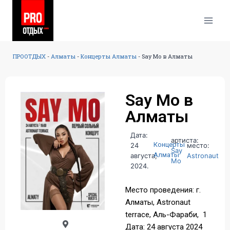
ПРООТДЫХ
-
Алматы
-
Концерты Алматы
-
Say Mo в Алматы
Say Mo в
Алматы
Дата:
артиста:
Концерты
24
место:
Say
Алматы
августа,
Astronaut
Mo
2024.
Место проведения: г.
Алматы, Аstronaut
terrace, Аль-Фараби, 1​
Дата: 24 августа 2024