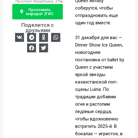
Queen Almaty
Проспект Назарбаева, 275в
соберутся, чтобы
Проложить
маршрут 2ГИС
отпраздновать еще
один год вместе.
Поделится с
друзьями
31 декабря для вас —
Dinner Show Ice Queen,
новогодняя
постановка от ballet by
Queen с участием
яркой звезды
казахстанской поп-
сцены Luina. По
традиции добавим
огня и растопим
ледяные сердца,
чтобы вдохновенно
встретить 2025-й. В
бокалах — игристое, в