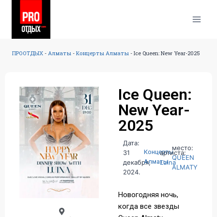
ПРООТДЫХ
-
Алматы
-
Концерты Алматы
-
Ice Queen: New Year-2025
Ice Queen:
New Year-
2025
Дата:
место:
Концерты
31
артиста:
QUEEN
Алматы
декабря,
Luina
ALMATY
2024.
Новогодняя ночь,
когда все звезды