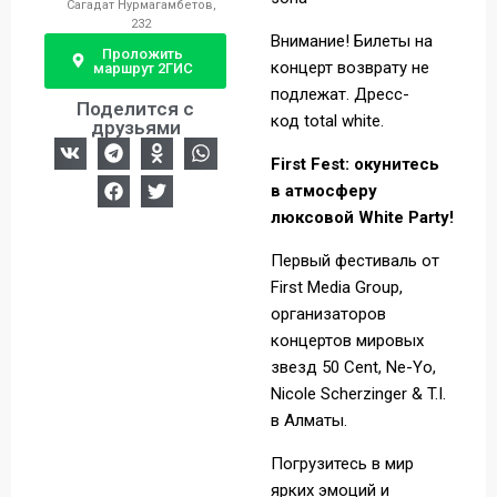
Сагадат Нурмагамбетов,
232
Внимание! Билеты на
Проложить
концерт возврату не
маршрут 2ГИС
подлежат. Дресс-
Поделится с
код total white.
друзьями
First
Fest
: окунитесь
в атмосферу
люксовой
White
Party
!
Первый фестиваль от
First Media Group,
организаторов
концертов мировых
звезд 50 Cent, Ne-Yo,
Nicole Scherzinger & T.I.
в Алматы.
Погрузитесь в мир
ярких эмоций и