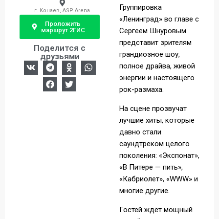
Группировка
г. Конаев, ASP Arena
«Ленинград» во главе с
Проложить
маршрут 2ГИС
Сергеем Шнуровым
представит зрителям
Поделится с
грандиозное шоу,
друзьями
полное драйва, живой
энергии и настоящего
рок-размаха.
На сцене прозвучат
лучшие хиты, которые
давно стали
саундтреком целого
поколения: «Экспонат»,
«В Питере — пить»,
«Кабриолет», «WWW» и
многие другие.
Гостей ждёт мощный