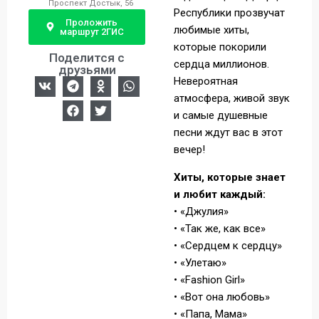
Проспект Достык, 56
Республики прозвучат
Проложить
любимые хиты,
маршрут 2ГИС
которые покорили
Поделится с
сердца миллионов.
друзьями
Невероятная
атмосфера, живой звук
и самые душевные
песни ждут вас в этот
вечер!
Хиты, которые знает
и любит каждый:
• «Джулия»
• «Так же, как все»
• «Сердцем к сердцу»
• «Улетаю»
• «Fashion Girl»
• «Вот она любовь»
• «Папа, Мама»