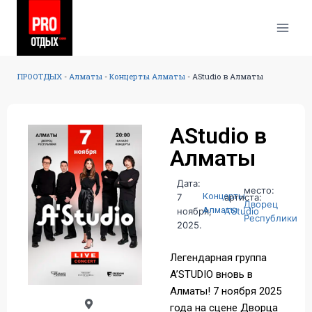
ПРООТДЫХ
-
Алматы
-
Концерты Алматы
-
AStudio в Алматы
AStudio в
Алматы
Дата:
место:
Концерты
7
артиста:
Дворец
Алматы
ноября,
A’Studio
Республики
2025.
Легендарная группа
A’STUDIO вновь в
Алматы! 7 ноября 2025
года на сцене Дворца