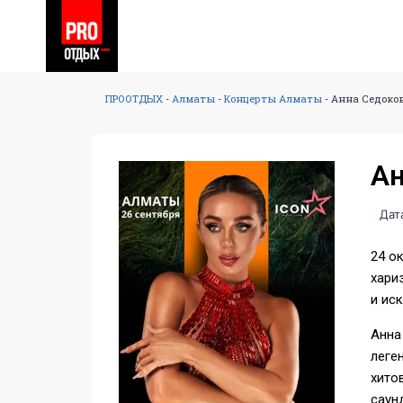
ПРООТДЫХ
-
Алматы
-
Концерты Алматы
-
Анна Седоко
Ан
Дат
24 о
хари
и ис
Анна
леге
хито
саун