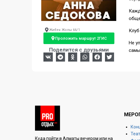
Кажд
обще
Жибек Жолы 66/1
Клуб
Проложить маршрут 2ГИС
Не у
Поделится с друзьями
самы
МЕРО
Кон
Теа
Куда пойти в Алматы вечером или на