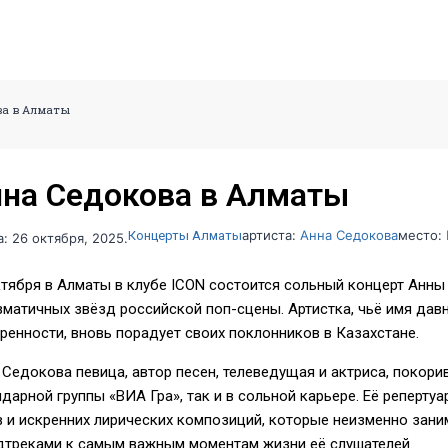
ва в Алматы
на Седокова в Алматы
артиста:
Анна Седокова
место:
Концерты Алматы
а: 26 октября, 2025.
ктября в Алматы в клубе ICON состоится сольный концерт Анны
зматичных звёзд российской поп-сцены. Артистка, чьё имя дав
кренности, вновь порадует своих поклонников в Казахстане.
 Седокова певица, автор песен, телеведущая и актриса, покор
ндарной группы «ВИА Гра», так и в сольной карьере. Её реперту
в и искренних лирических композиций, которые неизменно зани
дтреками к самым важным моментам жизни её слушателей.